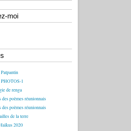
ez-moi
s
 Patpantin
- PHOTOS-1
gie de renga
s des poèmes réunionnais
s des poèmes réunionnais
illes de la terre
 Haïkus 2020