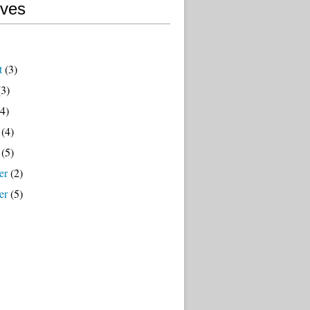
ives
t
(3)
3)
4)
(4)
(5)
er
(2)
er
(5)