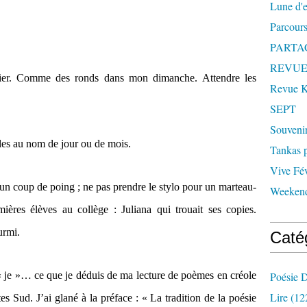
Lune d'
Parcours
PARTA
REVUE
er. Comme des ronds dans mon dimanche. Attendre les
Revue
SEPT
Souveni
les au nom de jour ou de mois.
Tankas p
Vive Fév
un coup de poing ; ne pas prendre le stylo pour un marteau-
Weekend
ères élèves au collège : Juliana qui trouait ses copies.
urmi.
Caté
e « je »… ce que je déduis de ma lecture de poèmes en créole
Poésie D
Lire
(12
es Sud. J’ai glané à la préface : « La tradition de la poésie