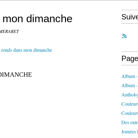
s mon dimanche
Suiv
e MERABET
Page
 DIMANCHE
Album -
Album 
Antholo
Couleur
Couleur
Des entra
Jornées