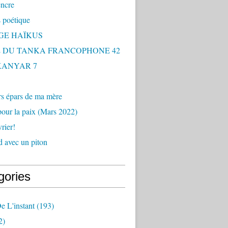
encre
 poétique
GE HAÏKUS
 DU TANKA FRANCOPHONE 42
 KANYAR 7
rs épars de ma mère
our la paix (Mars 2022)
rier!
 avec un piton
gories
e L'instant
(193)
2)