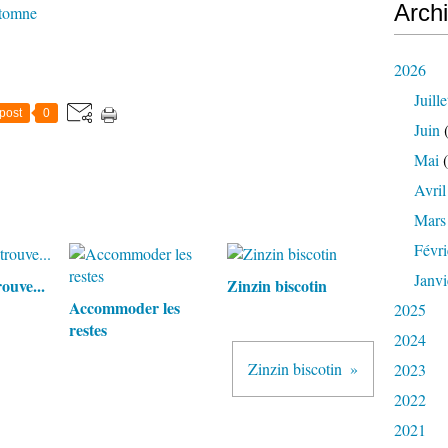
Arch
utomne
2026
Juille
post
0
Juin
(
Mai
(
Avril
Mars
Févri
Janvi
ouve...
Zinzin biscotin
Accommoder les
2025
restes
2024
Zinzin biscotin
2023
2022
2021