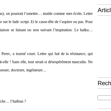
Artic
pas), on pourrait l’omettre… inutile comme mes écrits. Lettre
ur le fade script. Et le casse-tête de l’aspirer ou pas. Pour
liaison se faisant ou non suivant l’inspiration. Le haïku…
c Perec, a tourné court. Lettre qui fait de la résistance, qui
-elle ! Sans elle, tout serait si désespérément masculin. Ne
fesseure, docteure, ingénieure…
Rech
tiche… l’haïbun ?