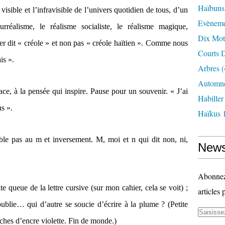
Haïbuns
isible et l’infravisible de l’univers quotidien de tous, d’un
Evèneme
rréalisme, le réalisme socialiste, le réalisme magique,
Dix Mot
r dit « créole » et non pas « créole haïtien ». Comme nous
Courts D
is ».
Arbres
(
Automne
race, à la pensée qui inspire. Pause pour un souvenir. « J’ai
Habille
ns ».
Haïkus 
ble pas au m et inversement. M, moi et n qui dit non, ni,
News
Abonnez-
te queue de la lettre cursive (sur mon cahier, cela se voit) ;
articles 
oublie… qui d’autre se soucie d’écrire à la plume ? (Petite
uches d’encre violette. Fin de monde.)