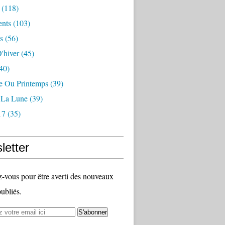
(118)
nts
(103)
s
(56)
'hiver
(45)
40)
 Ou Printemps
(39)
r La Lune
(39)
17
(35)
letter
vous pour être averti des nouveaux
publiés.