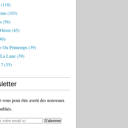
(118)
nts
(103)
s
(56)
'hiver
(45)
40)
 Ou Printemps
(39)
r La Lune
(39)
17
(35)
letter
vous pour être averti des nouveaux
publiés.