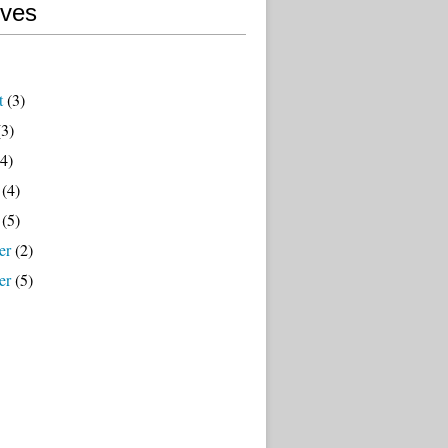
ives
t
(3)
3)
4)
(4)
(5)
er
(2)
er
(5)