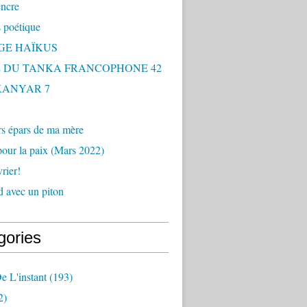
encre
 poétique
GE HAÏKUS
 DU TANKA FRANCOPHONE 42
 KANYAR 7
rs épars de ma mère
our la paix (Mars 2022)
rier!
 avec un piton
gories
e L'instant
(193)
2)