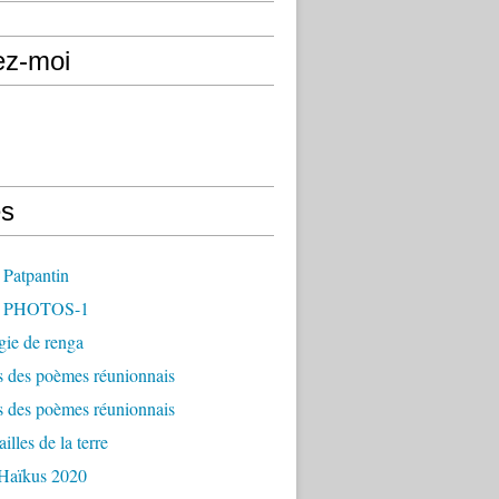
ez-moi
s
 Patpantin
- PHOTOS-1
gie de renga
s des poèmes réunionnais
s des poèmes réunionnais
illes de la terre
 Haïkus 2020