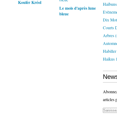
Koulèr Kréol
Haïbuns
Le mois d'après lune
Evèneme
bleue
Dix Mot
Courts D
Arbres
(
Automne
Habille
Haïkus 
News
Abonnez-
articles 