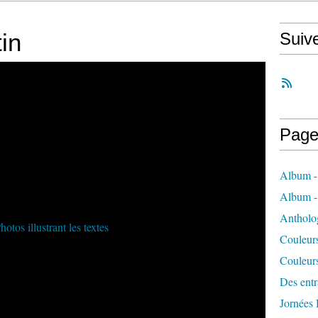
in
Suiv
Page
Album -
Album 
Antholo
Couleur
Couleur
Des entra
Jornées