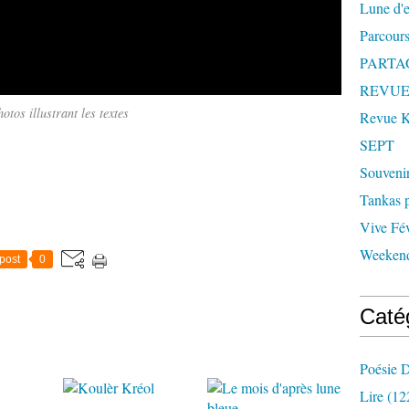
Lune d'
Parcours
PARTA
REVUE
otos illustrant les textes
Revue
SEPT
Souveni
Tankas p
Vive Fév
Weekend
post
0
Caté
Poésie D
Lire
(12