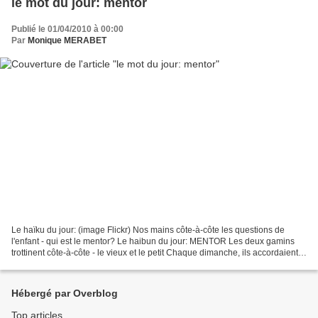
le mot du jour: mentor
Publié le 01/04/2010 à 00:00
Par
Monique MERABET
Le haïku du jour: (image Flickr) Nos mains côte-à-côte les questions de
l'enfant - qui est le mentor? Le haibun du jour: MENTOR Les deux gamins
trottinent côte-à-côte - le vieux et le petit Chaque dimanche, ils accordaient
leurs pas pour une longue promenade....
Hébergé par Overblog
Top articles