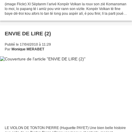
(image Flickr) XI Sèptanm l’arivé Konpèr Volkan la rouv son zië Komansman
lo moi, lo papang té i amïz pou vnir rann son vizite. Konpèr Volkan té fine
baye dë-troi kou afors lo tan té long pou aspèr alï, é pou finir, lï la parti joué
tiboi èk in pèr jïmèl...
ENVIE DE LIRE (2)
Publié le 17/04/2010 à 11:29
Par
Monique MERABET
LE VIOLON DE TONTON PIERRE (Huguette PAYET) Une bien belle histoire