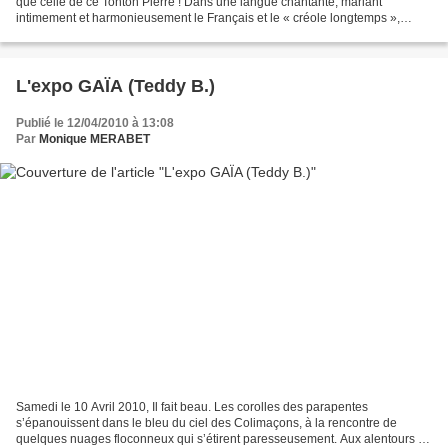
que celle de ce Tonton Pierre ! Dans une langue chantante, mariant
intimement et harmonieusement le Français et le « créole longtemps »,
l’auteure-illustratrice Huguette PAYET, nous fait...
L'expo GAÏA (Teddy B.)
Publié le 12/04/2010 à 13:08
Par
Monique MERABET
Samedi le 10 Avril 2010, Il fait beau. Les corolles des parapentes
s’épanouissent dans le bleu du ciel des Colimaçons, à la rencontre de
quelques nuages floconneux qui s’étirent paresseusement. Aux alentours du