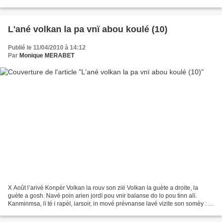
Conservatoire botanique de Mascarin, dans...
L'ané volkan la pa vnï abou koulé (10)
Publié le 11/04/2010 à 14:12
Par
Monique MERABET
X Août l’arivé Konpèr Volkan la rouv son zië Volkan la guète a droite, la
guète a gosh. Navé poin arien jordï pou vnir balanse do lo pou tinn alï.
Kanminmsa, lï té i rapèl, iarsoir, in mové prévnanse lavé vizite son somèy : lï
lété konm sou inn grann...