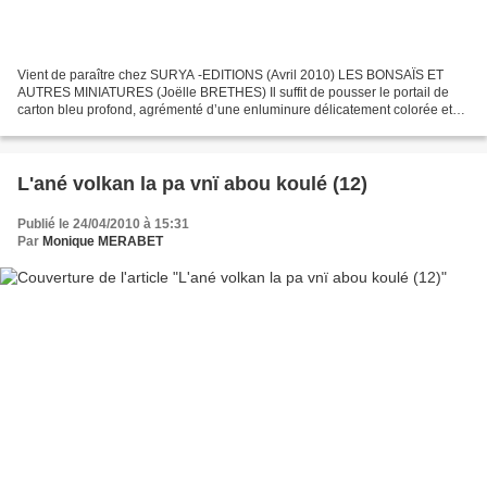
Vient de paraître chez SURYA -EDITIONS (Avril 2010) LES BONSAÏS ET
AUTRES MINIATURES (Joëlle BRETHES) Il suffit de pousser le portail de
carton bleu profond, agrémenté d’une enluminure délicatement colorée et
nous voilà au sein du Palais des miniatures...
L'ané volkan la pa vnï abou koulé (12)
Publié le 24/04/2010 à 15:31
Par
Monique MERABET