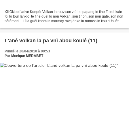
XII Oktob l’arivé Konpèr Volkan la rouv son zië Lo papang té fine fé troi-kate
foi lo tour lanklo, té fine guël lo non Volkan, son tinon, son non gaté, son non
sérémoni…Lï la guël konm in marmay ravajër ke la ramass in kou d-fouèt
pèsh sï son molé ; lï...
L'ané volkan la pa vnï abou koulé (11)
Publié le 20/04/2010 à 00:53
Par
Monique MERABET