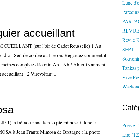
Lune d'
Parcours
PARTA
uier accueillant
REVUE
Revue
EILLANT (sur l’air de Cadet Rousselle) 1 Au
SEPT
ndron Sert de cordée au liseron. Regardez comment il
Souveni
s racines complices Refrain Ah ! Ah ! Ah oui vraiment
Tankas p
accueillant ! 2 Virevoltant...
Vive Fév
Weekend
osa
Caté
ER) la fré nou nana kan lo pié mimoza i done la
Poésie D
OSA à Jean Frantz Mimosa de Bretagne : la photo
Lire
(12