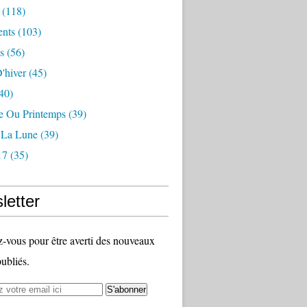
(118)
nts
(103)
s
(56)
'hiver
(45)
40)
 Ou Printemps
(39)
r La Lune
(39)
17
(35)
letter
vous pour être averti des nouveaux
publiés.