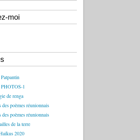
ez-moi
s
 Patpantin
- PHOTOS-1
gie de renga
s des poèmes réunionnais
s des poèmes réunionnais
illes de la terre
 Haïkus 2020