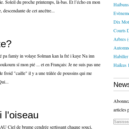
e. Soleil du proche printemps, là-bas. Et l’écho en mon
Haïbuns
, descendante de cet ancêtre...
Evèneme
Dix Mot
Courts D
Arbres
(
te?
Automne
é pa famiy in volaye Solman kan la fré i kaye Na inn
Habille
 loukouru sï mon pié ... et en Français: Je ne suis pas une
Haïkus 
le froid "caille" il y a une trâlée de poussins qui me
ui...
News
Abonnez-
articles 
i l'oiseau
U Ciel de brume cendrée sertissant chaque souci,