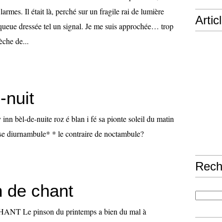
 larmes. Il était là, perché sur un fragile rai de lumière
Artic
 queue dressée tel un signal. Je me suis approchée… trop
èche de...
-nuit
inn bèl-de-nuite roz é blan i fé sa pionte soleil du matin
ose diurnambule* * le contraire de noctambule?
Rech
n de chant
T Le pinson du printemps a bien du mal à