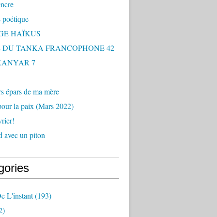
encre
 poétique
GE HAÏKUS
 DU TANKA FRANCOPHONE 42
 KANYAR 7
rs épars de ma mère
our la paix (Mars 2022)
rier!
 avec un piton
gories
e L'instant
(193)
2)