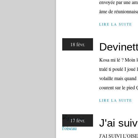
envoyée par une ami
âme de réunionnaise
LIRE LA SUITE
Devinet
18 févr.
Kosa mi lé ? Moin l
tralé ti poulé I joué
volaille mais quand 
courent sur le pied Q
LIRE LA SUITE
J'ai suiv
17 févr.
J’AI SUIVI L’OISEA