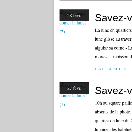
Savez-v
28 févr.
La lune en quartie
lune glisse au traver
aiguise sa corne - L
mortes… moisson d'é
LIRE LA SUITE
Savez-v
27 févr.
10h au square paille
absents de la photo, 
quartier de lune du 
lunaires des habitués