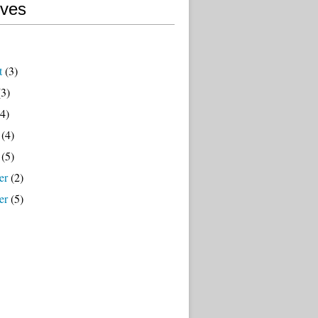
ives
t
(3)
3)
4)
(4)
(5)
er
(2)
er
(5)