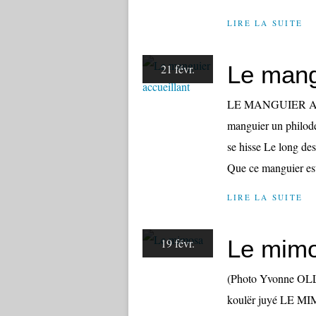
LIRE LA SUITE
Le mang
21 févr.
LE MANGUIER ACCU
manguier un philode
se hisse Le long de
Que ce manguier est 
LIRE LA SUITE
Le mim
19 févr.
(Photo Yvonne OLLI
koulër juyé LE MIM