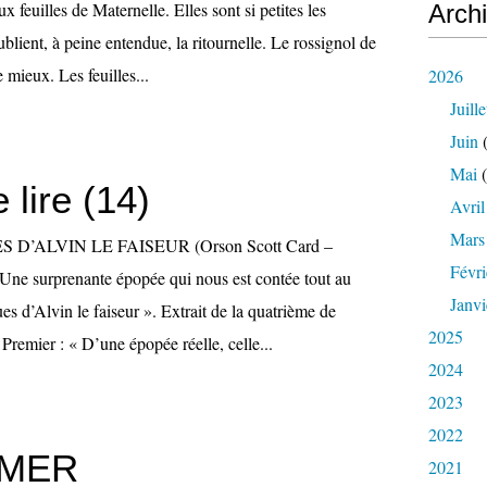
x feuilles de Maternelle. Elles sont si petites les
Arch
ublient, à peine entendue, la ritournelle. Le rossignol de
e mieux. Les feuilles...
2026
Juille
Juin
(
Mai
(
 lire (14)
Avril
Mars
D’ALVIN LE FAISEUR (Orson Scott Card –
Févri
) Une surprenante épopée qui nous est contée tout au
Janvi
s d’Alvin le faiseur ». Extrait de la quatrième de
2025
Premier : « D’une épopée réelle, celle...
2024
2023
2022
IMER
2021