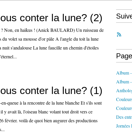
ous conter la lune? (2)
Suiv
rs ? Non, en haïkus ! (Anick BAULARD) Un ruisseau de
s du volet sa mousse d'or pâle A l'angle du toit la lune
a nuit s'andalouse La lune faucille un chemin d'étoiles
Page
ternel...
Album -
Album 
ous conter la lune? (1)
Antholo
Couleur
-en-queue à la rencontre de la lune blanche Et s'ils sont
Couleur
il y avait là, l'oiseau blanc volant tout droit vers ce
Des entra
26 février. voilà de quoi bien augurer des productions
Jornées
...