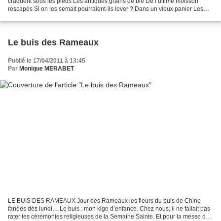
craquent sous les pieds Les antiques grains de blé De l’ultime moisson
rescapés Si on les semait pourraient-ils lever ? Dans un vieux panier Les
noyaux de pruneaux séchés A ceux des...
Le buis des Rameaux
Publié le 17/04/2011 à 13:45
Par
Monique MERABET
LE BUIS DES RAMEAUX Jour des Rameaux les fleurs du buis de Chine
fanées dès lundi… Le buis : mon kigo d’enfance. Chez nous, il ne fallait pas
rater les cérémonies religieuses de la Semaine Sainte. Et pour la messe du