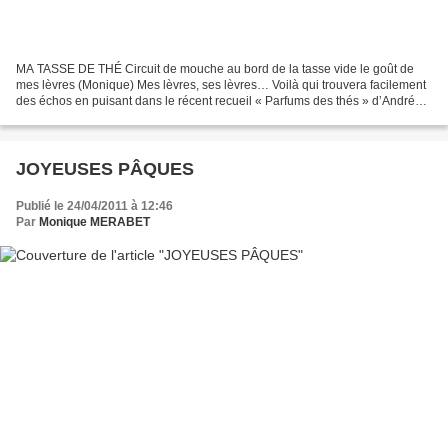
MA TASSE DE THÉ Circuit de mouche au bord de la tasse vide le goût de
mes lèvres (Monique) Mes lèvres, ses lèvres… Voilà qui trouvera facilement
des échos en puisant dans le récent recueil « Parfums des thés » d’André
Cayrel et Damien Gabriels. Notre...
JOYEUSES PÂQUES
Publié le 24/04/2011 à 12:46
Par
Monique MERABET