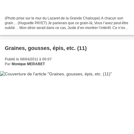
(Photo prise sur le mur du Lazaret de la Grande Chaloupe) A chacun son
grain… (Huguette PAYET) Je parierais que ce grain-là, Vous l’avez peut-être
oublié… Mon désir serait dans ce cas, Juste d’en montrer l’intérêt. Ce n’est
pas le grain de la gousse Encore...
Graines, gousses, épis, etc. (11)
Publié le 08/04/2011 à 00:07
Par
Monique MERABET