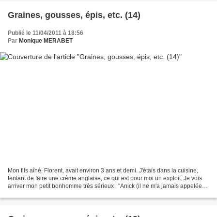
Graines, gousses, épis, etc. (14)
Publié le 11/04/2011 à 18:56
Par
Monique MERABET
Mon fils aîné, Florent, avait environ 3 ans et demi. J'étais dans la cuisine,
tentant de faire une crème anglaise, ce qui est pour moi un exploit. Je vois
arriver mon petit bonhomme très sérieux : "Anick (il ne m'a jamais appelée
maman), comment on fait...