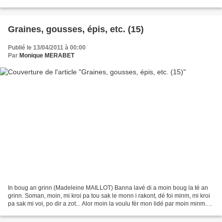
dimanche des Rameaux, nous apportions...
Graines, gousses, épis, etc. (15)
Publié le 13/04/2011 à 00:00
Par
Monique MERABET
In boug an grinn (Madeleine MAILLOT) Banna lavé di a moin boug la té an
grinn. Soman, moin, mi kroi pa tou sak le monn i rakont, dé foi minm, mi kroi
pa sak mi voi, po dir a zot... Alor moin la voulu fèr mon lidé par moin minm.
Moin la désid rann bononm...