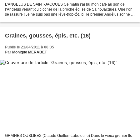
L’ANGELUS DE SAINT-JACQUES Ce matin j’ai bu mon café au son de
l’Angélus venant du clocher de la proche église de Saint-Jacques. Que l’on
se rassure ! Je ne suis pas une lève-trop-tôt. Ici, le premier Angélus sonne à
7h15 pour ne pas déranger le sommeil...
Graines, gousses, épis, etc. (16)
Publié le 21/04/2011 à 08:35
Par
Monique MERABET
GRAINES OUBLIEES (Claude Guillon-Labetoulle) Dans le vieux grenier Ils