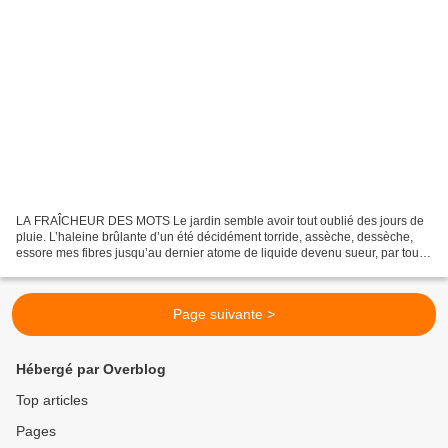
LA FRAÎCHEUR DES MOTS Le jardin semble avoir tout oublié des jours de
pluie. L’haleine brûlante d’un été décidément torride, assèche, dessèche,
essore mes fibres jusqu’au dernier atome de liquide devenu sueur, par tous
les pores… Ce serait facile, pourtant,...
Page suivante >
Hébergé par Overblog
Top articles
Pages