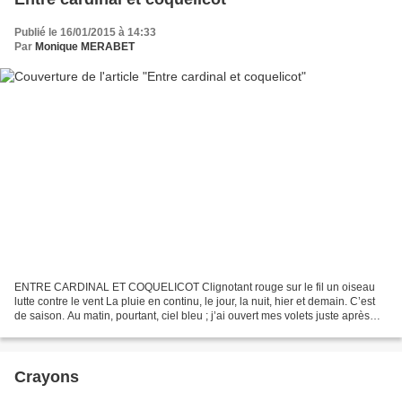
Publié le 16/01/2015 à 14:33
Par
Monique MERABET
ENTRE CARDINAL ET COQUELICOT Clignotant rouge sur le fil un oiseau
lutte contre le vent La pluie en continu, le jour, la nuit, hier et demain. C’est
de saison. Au matin, pourtant, ciel bleu ; j’ai ouvert mes volets juste après
l’averse. Spectacle de flaques...
Crayons