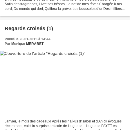
Satin des fragrances, Livre ses trésors. La nef de mes rêves Chargée à ras-
bord, Du monde qui dort, Quittera la grève. Les boussoles d’or Des milliers
d’étoiles Pousseront ma voile A perdre...
Regards croisés (1)
Publié le 20/01/2015 à 14:44
Par
Monique MERABET
Janvier, le mois des cadeaux! Après les haïkus d'isabel et d'Anick évoqués
récemment, voici la surprise amicale de Huguette... Huguette PAYET est