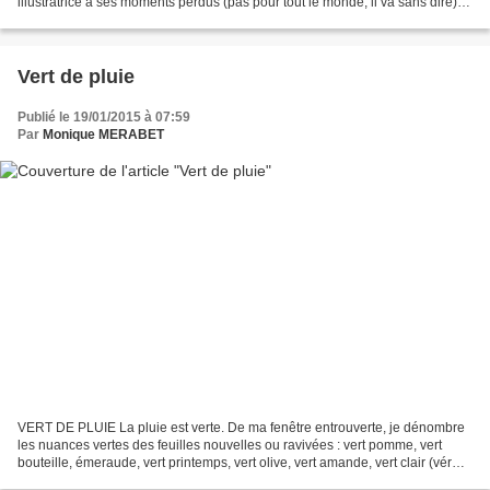
illustratrice à ses moments perdus (pas pour tout le monde, il va sans dire);
elle a agrémenté de ses dessins...
Vert de pluie
Publié le 19/01/2015 à 07:59
Par
Monique MERABET
VERT DE PLUIE La pluie est verte. De ma fenêtre entrouverte, je dénombre
les nuances vertes des feuilles nouvelles ou ravivées : vert pomme, vert
bouteille, émeraude, vert printemps, vert olive, vert amande, vert clair (vér
tann en créole) ou vert foncé,...