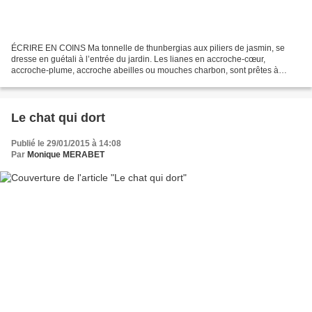
ÉCRIRE EN COINS Ma tonnelle de thunbergias aux piliers de jasmin, se
dresse en guétali à l’entrée du jardin. Les lianes en accroche-cœur,
accroche-plume, accroche abeilles ou mouches charbon, sont prêtes à
s’enrouler autour de n’importe quoi, ou à servir...
Le chat qui dort
Publié le 29/01/2015 à 14:08
Par
Monique MERABET