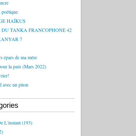
encre
 poétique
GE HAÏKUS
 DU TANKA FRANCOPHONE 42
 KANYAR 7
rs épars de ma mère
our la paix (Mars 2022)
rier!
 avec un piton
gories
e L'instant
(193)
2)