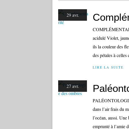
Complém
29 avr.
COMPLÉMENTARITÉ 
acidulé Violet, jaun
ils la couleur des fl
des pétales à celles d
LIRE LA SUITE
Paléont
27 avr.
PALÉONTOLOGIE DE
dans l’air frais du 
l’océan, aussi. Une 
emprunté à l’amie de