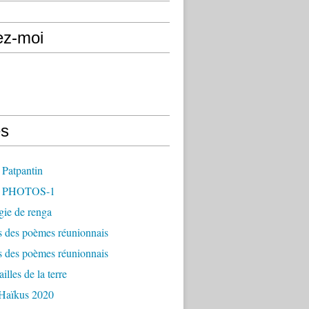
ez-moi
s
 Patpantin
- PHOTOS-1
gie de renga
s des poèmes réunionnais
s des poèmes réunionnais
illes de la terre
 Haïkus 2020