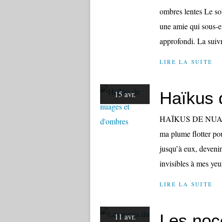
ombres lentes Le sole
une amie qui sous-e
approfondi. La suivra
LIRE LA SUITE
Haïkus 
15 avr.
HAÏKUS DE NUAGES
ma plume flotter po
jusqu’à eux, devenir
invisibles à mes yeu
LIRE LA SUITE
Les noc
11 avr.