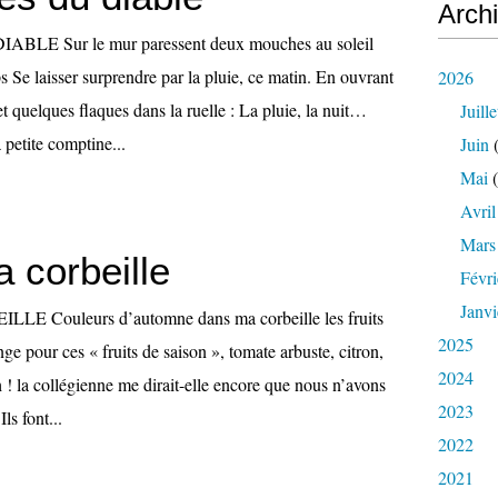
Arch
LE Sur le mur paressent deux mouches au soleil
 Se laisser surprendre par la pluie, ce matin. En ouvrant
2026
 et quelques flaques dans la ruelle : La pluie, la nuit…
Juille
 petite comptine...
Juin
(
Mai
(
Avril
Mars
 corbeille
Févri
Janvi
 Couleurs d’automne dans ma corbeille les fruits
2025
nge pour ces « fruits de saison », tomate arbuste, citron,
2024
 ! la collégienne me dirait-elle encore que nous n’avons
2023
Ils font...
2022
2021