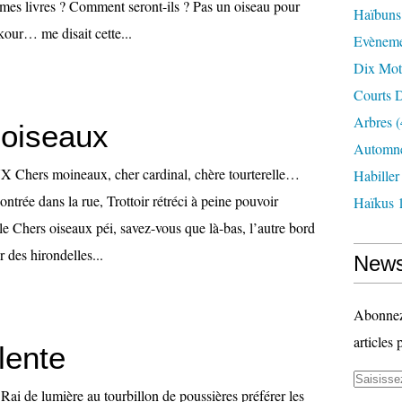
e mes livres ? Comment seront-ils ? Pas un oiseau pour
Haïbuns
 kour… me disait cette...
Evèneme
Dix Mot
Courts D
Arbres
(
oiseaux
Automne
ers moineaux, cher cardinal, chère tourterelle…
Habille
contrée dans la rue, Trottoir rétréci à peine pouvoir
Haïkus 
lle Chers oiseaux péi, savez-vous que là-bas, l’autre bord
ur des hirondelles...
News
Abonnez-
articles 
lente
de lumière au tourbillon de poussières préférer les