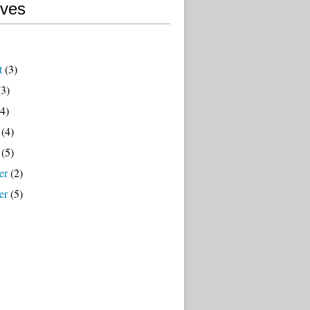
ives
t
(3)
3)
4)
(4)
(5)
er
(2)
er
(5)