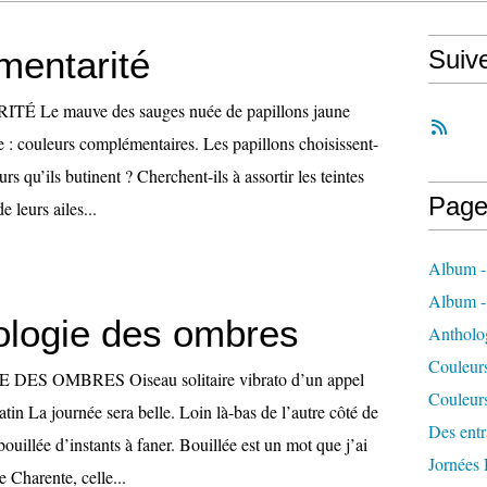
entarité
Suiv
Le mauve des sauges nuée de papillons jaune
e : couleurs complémentaires. Les papillons choisissent-
eurs qu’ils butinent ? Cherchent-ils à assortir les teintes
Page
e leurs ailes...
Album -
Album 
ologie des ombres
Antholo
Couleur
S OMBRES Oiseau solitaire vibrato d’un appel
Couleur
matin La journée sera belle. Loin là-bas de l’autre côté de
Des entra
bouillée d’instants à faner. Bouillée est un mot que j’ai
Jornées
 Charente, celle...