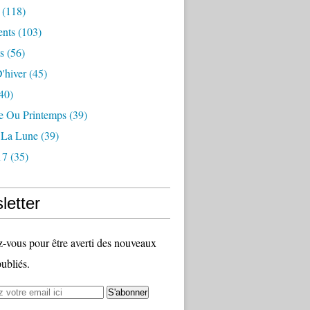
(118)
nts
(103)
s
(56)
'hiver
(45)
40)
 Ou Printemps
(39)
r La Lune
(39)
17
(35)
letter
vous pour être averti des nouveaux
publiés.