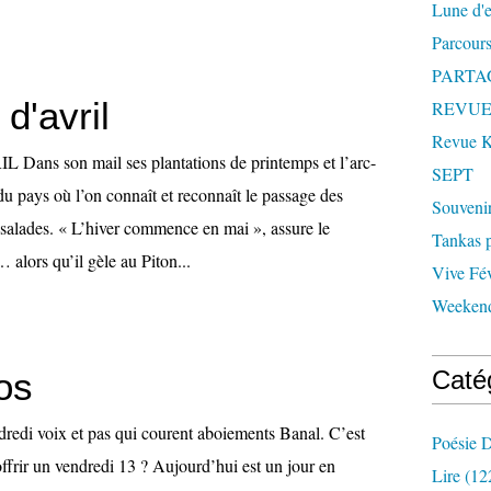
Lune d'
Parcours
PARTA
d'avril
REVUE
Revue
ns son mail ses plantations de printemps et l’arc-
SEPT
u pays où l’on connaît et reconnaît le passage des
Souveni
 salades. « L’hiver commence en mai », assure le
Tankas p
alors qu’il gèle au Piton...
Vive Fév
Weekend
os
Caté
 voix et pas qui courent aboiements Banal. C’est
Poésie D
ffrir un vendredi 13 ? Aujourd’hui est un jour en
Lire
(12