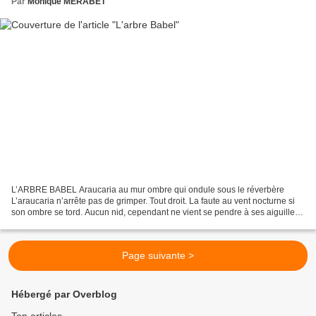
Par
Monique MERABET
L’ARBRE BABEL Araucaria au mur ombre qui ondule sous le réverbère
L’araucaria n’arrête pas de grimper. Tout droit. La faute au vent nocturne si
son ombre se tord. Aucun nid, cependant ne vient se pendre à ses aiguilles.
Trop à découvert ? Pour vivre heureux...
Page suivante >
Hébergé par Overblog