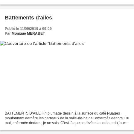
il quelqu’un encore pour se...
Battements d'ailes
Publié le 11/09/2019 à 09:09
Par
Monique MERABET
BATTEMENTS D’AILE Fin plumage dessin à la surface du café Nuages
moutonnant derrière les barreaux de la salle-de-bains : enfermés dehors. Ou
moi, enfermée dedans, je ne sais. C’est là que se révèle la couleur du jour. Il
est l’heure de poser quelques...