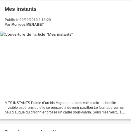
Mes instants
Publié le 09/09/2019 à 13:29
Par
Monique MERABET
MES INSTANTS Pointe d’un iris Mignonne allons voir, matin… chenille
invisible espérons qu’elle se prépare à devenir papillon Le feuillage vert un
peu glauque du citronnier brosse un cadre sous-marin. Sous mes yeux, là
sur la photo, la chenille se fait...