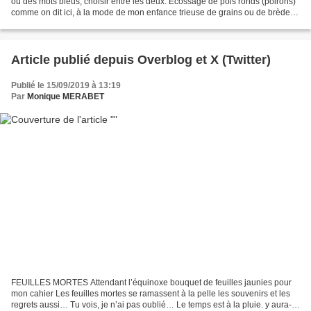
ou des mots bleus, choisir entre les deux. Écossage de pois ronds (poirons)
comme on dit ici, à la mode de mon enfance trieuse de grains ou de brèdes.
Retrouver le temps longtemps...
Article publié depuis Overblog et X (Twitter)
Publié le 15/09/2019 à 13:19
Par
Monique MERABET
FEUILLES MORTES Attendant l’équinoxe bouquet de feuilles jaunies pour
mon cahier Les feuilles mortes se ramassent à la pelle les souvenirs et les
regrets aussi… Tu vois, je n’ai pas oublié… Le temps est à la pluie. y aura-t-