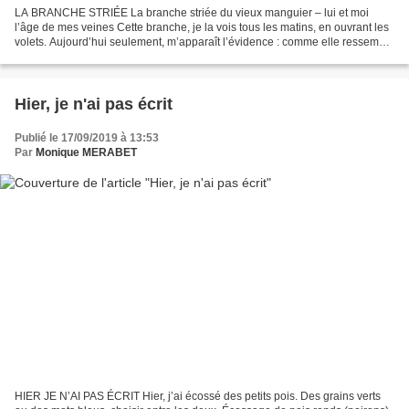
LA BRANCHE STRIÉE La branche striée du vieux manguier – lui et moi
l’âge de mes veines Cette branche, je la vois tous les matins, en ouvrant les
volets. Aujourd’hui seulement, m’apparaît l’évidence : comme elle ressemble
à mon bras aux mille rides ! Les...
Hier, je n'ai pas écrit
Publié le 17/09/2019 à 13:53
Par
Monique MERABET
HIER JE N’AI PAS ÉCRIT Hier, j’ai écossé des petits pois. Des grains verts