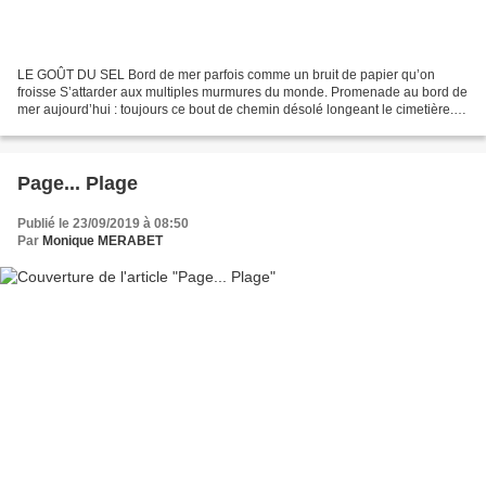
LE GOÛT DU SEL Bord de mer parfois comme un bruit de papier qu’on
froisse S’attarder aux multiples murmures du monde. Promenade au bord de
mer aujourd’hui : toujours ce bout de chemin désolé longeant le cimetière.
Sans un arbre tombes oubliées au sable...
Page... Plage
Publié le 23/09/2019 à 08:50
Par
Monique MERABET