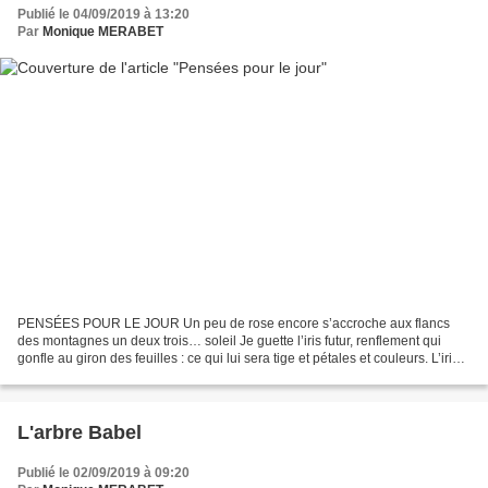
Publié le 04/09/2019 à 13:20
Par
Monique MERABET
PENSÉES POUR LE JOUR Un peu de rose encore s’accroche aux flancs
des montagnes un deux trois… soleil Je guette l’iris futur, renflement qui
gonfle au giron des feuilles : ce qui lui sera tige et pétales et couleurs. L’iris
d’un jour profitera du soleil...
L'arbre Babel
Publié le 02/09/2019 à 09:20