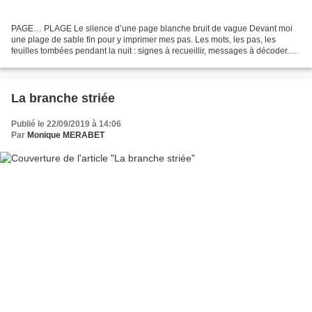
PAGE… PLAGE Le silence d’une page blanche bruit de vague Devant moi
une plage de sable fin pour y imprimer mes pas. Les mots, les pas, les
feuilles tombées pendant la nuit : signes à recueillir, messages à décoder.
Ou choisir d’avancer à l’aveuglette…...
La branche striée
Publié le 22/09/2019 à 14:06
Par
Monique MERABET