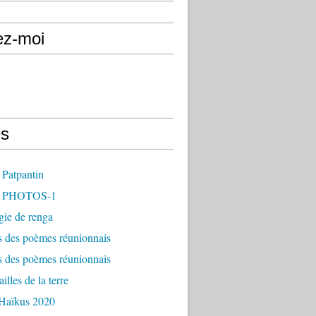
ez-moi
s
 Patpantin
- PHOTOS-1
gie de renga
s des poèmes réunionnais
s des poèmes réunionnais
illes de la terre
 Haïkus 2020