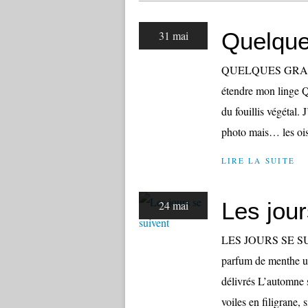
Quelque
31 mai
QUELQUES GRAINS 
étendre mon linge Q
du fouillis végétal. 
photo mais… les ois
LIRE LA SUITE
Les jour
24 mai
LES JOURS SE SUIVE
parfum de menthe un
délivrés L’automne s
voiles en filigrane, s