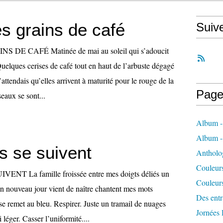
s grains de café
Suiv
DE CAFÉ Matinée de mai au soleil qui s’adoucit
uelques cerises de café tout en haut de l’arbuste dégagé
J’attendais qu’elles arrivent à maturité pour le rouge de la
Page
eaux se sont...
Album -
Album 
s se suivent
Antholo
Couleur
NT La famille froissée entre mes doigts déliés un
Couleur
 nouveau jour vient de naître chantent mes mots
Des entra
e remet au bleu. Respirer. Juste un tramail de nuages
Jornées
i léger. Casser l’uniformité....