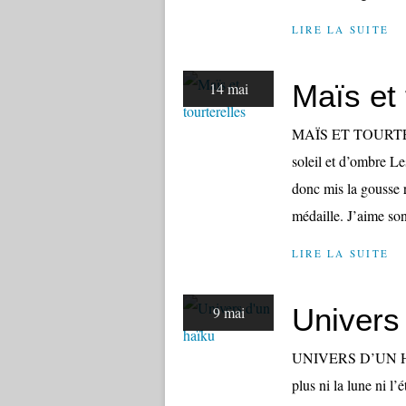
LIRE LA SUITE
Maïs et 
14 mai
MAÏS ET TOURTERE
soleil et d’ombre L
donc mis la gousse r
médaille. J’aime son 
LIRE LA SUITE
Univers
9 mai
UNIVERS D’UN HAÏK
plus ni la lune ni l’