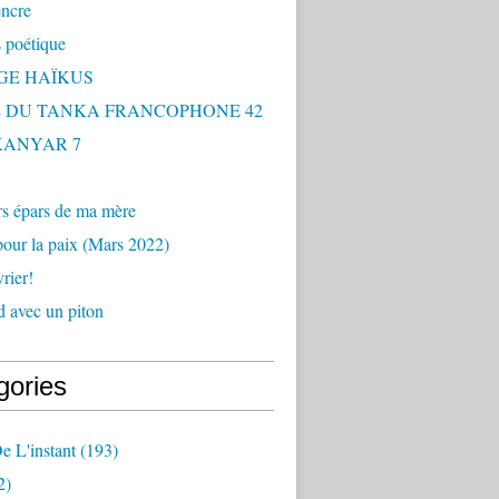
encre
 poétique
GE HAÏKUS
 DU TANKA FRANCOPHONE 42
 KANYAR 7
rs épars de ma mère
our la paix (Mars 2022)
rier!
 avec un piton
gories
e L'instant
(193)
2)