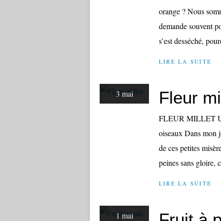
orange ? Nous somme
demande souvent pour
s’est desséché, pourq
LIRE LA SUITE
Fleur mi
3 mai
FLEUR MILLET Un mu
oiseaux Dans mon jo
de ces petites misèr
peines sans gloire, 
LIRE LA SUITE
Fruit à 
1 mai