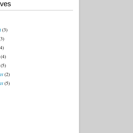
ives
t
(3)
3)
4)
(4)
(5)
er
(2)
er
(5)