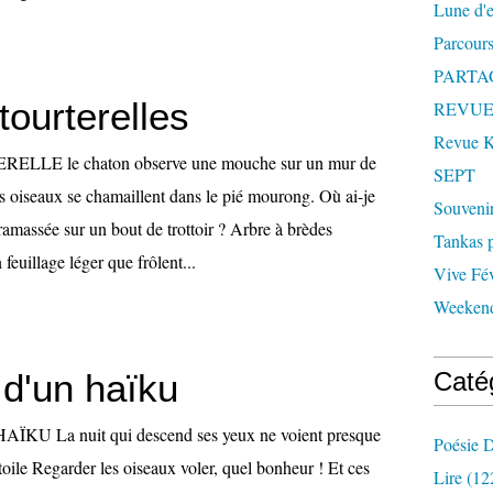
Lune d'
Parcours
PARTA
tourterelles
REVUE
Revue
LLE le chaton observe une mouche sur un mur de
SEPT
es oiseaux se chamaillent dans le pié mourong. Où ai-je
Souveni
amassée sur un bout de trottoir ? Arbre à brèdes
Tankas p
feuillage léger que frôlent...
Vive Fév
Weekend
 d'un haïku
Caté
U La nuit qui descend ses yeux ne voient presque
Poésie D
étoile Regarder les oiseaux voler, quel bonheur ! Et ces
Lire
(12