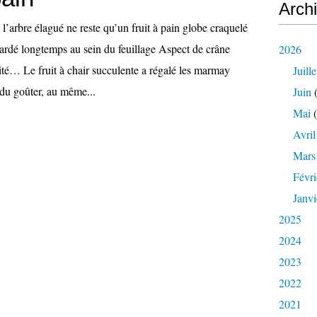
Arch
rbre élagué ne reste qu’un fruit à pain globe craquelé
gardé longtemps au sein du feuillage Aspect de crâne
2026
ité… Le fruit à chair succulente a régalé les marmay
Juille
du goûter, au même...
Juin
(
Mai
(
Avril
Mars
Févri
Janvi
2025
2024
2023
2022
2021