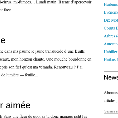
i-cirrus, mi-fumées… Lundi matin. Il tente d’apercevoir
Haïbuns
ier face...
Evèneme
Dix Mot
Courts D
Arbres
(
ne
Automne
ns ma paume le jaune translucide d’une feuille
Habille
 oiseaux, mon horizon chante. Une mouche bourdonne en
Haïkus 
 repris son fief qu’est ma véranda. Renouveau ? J’ai
s de lumière — feuille...
News
Abonnez-
articles 
ir aimée
ns une fleur de quoi as-tu donc manqué petit lys