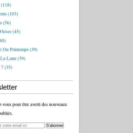
(118)
nts
(103)
s
(56)
'hiver
(45)
40)
 Ou Printemps
(39)
r La Lune
(39)
17
(35)
letter
vous pour être averti des nouveaux
publiés.