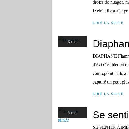
drôles de nuages, m
le ciel ; il est allé pr
LIRE LA SUITE
Diapha
8 mai
DIAPHANE Flamme da
d’évi Ciel bleu et
contrepoint ; elle a
capturé un petit plu
LIRE LA SUITE
Se sent
5 mai
SE SENTIR AIMÉE Sa