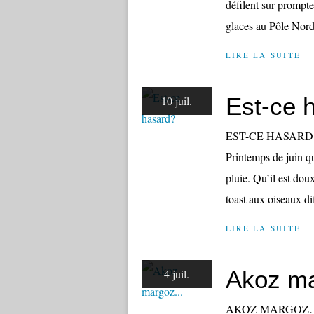
défilent sur prompteu
glaces au Pôle Nord
LIRE LA SUITE
Est-ce 
10 juil.
EST-CE HASARD ? L
Printemps de juin qu
pluie. Qu’il est dou
toast aux oiseaux dif
LIRE LA SUITE
Akoz ma
4 juil.
AKOZ MARGOZ… Hive