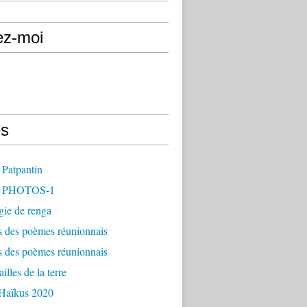
ez-moi
s
 Patpantin
- PHOTOS-1
gie de renga
s des poèmes réunionnais
s des poèmes réunionnais
illes de la terre
 Haïkus 2020