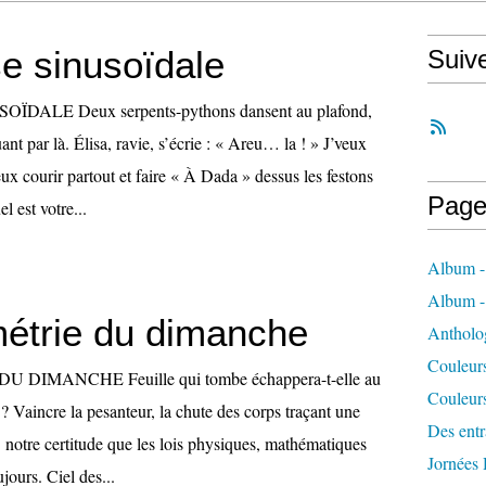
e sinusoïdale
Suiv
DALE Deux serpents-pythons dansent au plafond,
ant par là. Élisa, ravie, s’écrie : « Areu… la ! » J’veux
eux courir partout et faire « À Dada » dessus les festons
Page
l est votre...
Album -
Album 
étrie du dimanche
Antholo
Couleur
DIMANCHE Feuille qui tombe échappera-t-elle au
Couleur
e ? Vaincre la pesanteur, la chute des corps traçant une
Des entra
 notre certitude que les lois physiques, mathématiques
Jornées
jours. Ciel des...