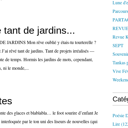
Lune d'
Parcours
PARTA
 tant de jardins...
REVUE
Revue
JARDINS Mon rêve oublié y étais-tu tourterelle ?
SEPT
 J’ai rêvé tant de jardins. Tant de projets irréalisés —
Souveni
ute de temps. Hormis les jardins de mots, cependant,
Tankas p
, ni le monde,...
Vive Fév
Weekend
tes
Caté
es glaces et blablabla… le foot sourire d’enfant Je
Poésie D
 interloquée par le ton uni des liseurs de nouvelles (qui
Lire
(12