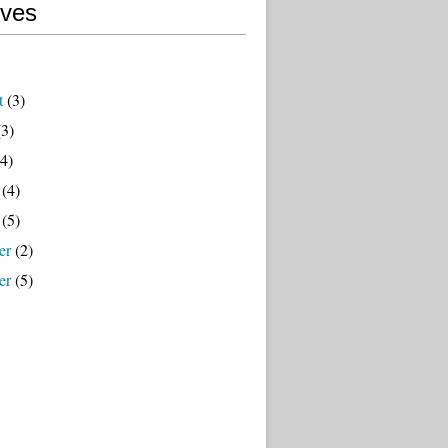
ives
t
(3)
3)
4)
(4)
(5)
er
(2)
er
(5)