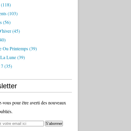
(118)
nts
(103)
s
(56)
'hiver
(45)
40)
 Ou Printemps
(39)
r La Lune
(39)
17
(35)
letter
vous pour être averti des nouveaux
publiés.