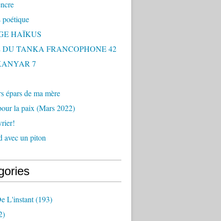
encre
 poétique
GE HAÏKUS
 DU TANKA FRANCOPHONE 42
 KANYAR 7
rs épars de ma mère
our la paix (Mars 2022)
rier!
 avec un piton
gories
e L'instant
(193)
2)