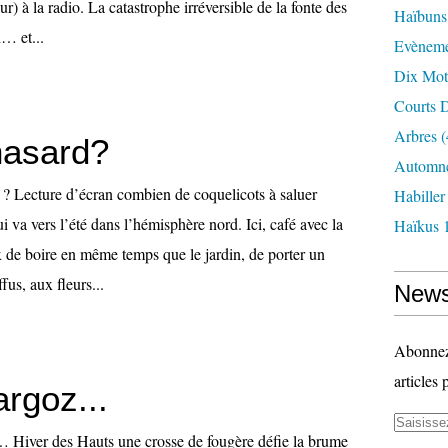
r) à la radio. La catastrophe irréversible de la fonte des
Haïbuns
… et...
Evèneme
Dix Mot
Courts D
Arbres
(
hasard?
Automne
ecture d’écran combien de coquelicots à saluer
Habille
i va vers l’été dans l’hémisphère nord. Ici, café avec la
Haïkus 
x de boire en même temps que le jardin, de porter un
fus, aux fleurs...
News
Abonnez-
articles 
rgoz...
r des Hauts une crosse de fougère défie la brume