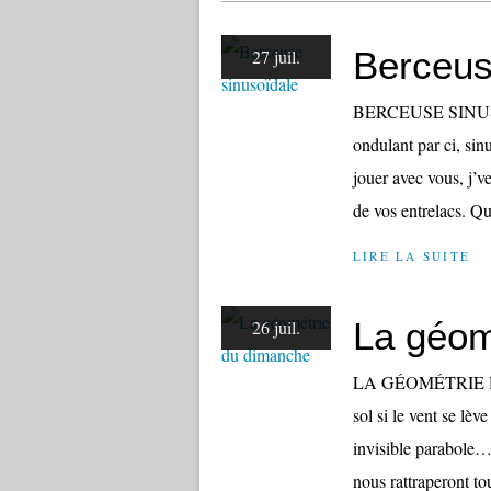
Berceus
27 juil.
BERCEUSE SINUSOÏ
ondulant par ci, sinu
jouer avec vous, j’v
de vos entrelacs. Que
LIRE LA SUITE
La géom
26 juil.
LA GÉOMÉTRIE DU 
sol si le vent se lèv
invisible parabole…
nous rattraperont tou