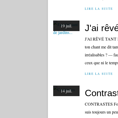
LIRE LA SUITE
J'ai rêvé
19 juil.
J’AI RÊVÉ TANT DE 
ton chant me dit tant
irréalisables ? — fa
ceux que ni le temps
LIRE LA SUITE
Contras
14 juil.
CONTRASTES Fonte d
suis toujours un peu