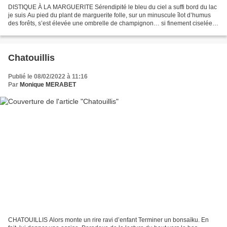
DISTIQUE À LA MARGUERITE Sérendipité le bleu du ciel a suffi bord du lac
je suis Au pied du plant de marguerite folle, sur un minuscule îlot d’humus
des forêts, s’est élevée une ombrelle de champignon… si finement ciselée,
diaphane, aérienne, éthérée…...
Chatouillis
Publié le 08/02/2022 à 11:16
Par
Monique MERABET
CHATOUILLIS Alors monte un rire ravi d’enfant Terminer un bonsaïku. En