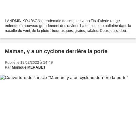
LANDMIN KOUDVAN (Lendemain de coup de vent) Fin d’alerte rouge
entendre à nouveau grondement des ravines La nuit encore ballotée dans la
nacelle du vent, de la pluie : bourrasques, grains, rafales. Deux jours, deux
nuits, les volets clos. La maison semble...
Maman, y a un cyclone derrière la porte
Publié le 19/02/2022 à 14:49
Par
Monique MERABET