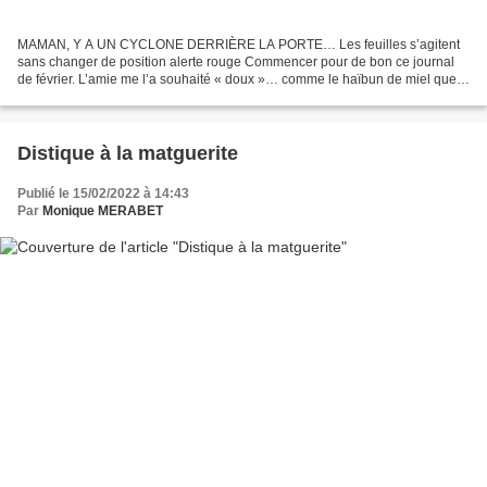
MAMAN, Y A UN CYCLONE DERRIÈRE LA PORTE… Les feuilles s’agitent
sans changer de position alerte rouge Commencer pour de bon ce journal
de février. L’amie me l’a souhaité « doux »… comme le haïbun de miel que
je vais écrire pour elle. Mais comment s’éclaircir...
Distique à la matguerite
Publié le 15/02/2022 à 14:43
Par
Monique MERABET