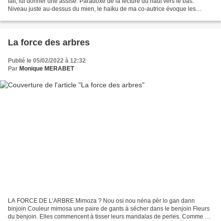
fait, lui donner une assise. Paradoxe de la lecture du haut vers le bas.
Niveau juste au-dessus du mien, le haïku de ma co-autrice évoque les
princesses-grenouilles des contes russes....
La force des arbres
Publié le 05/02/2022 à 12:32
Par
Monique MERABET
LA FORCE DE L’ARBRE Mimoza ? Nou osi nou néna pèr lo gan dann
binjoin Couleur mimosa une paire de gants à sécher dans le benjoin Fleurs
du benjoin. Elles commencent à tisser leurs mandalas de perles. Comme un