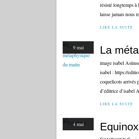
résisté longtemps à 
laisse jamais nous mo
LIRE LA SUITE
La méta
9 mai
image isabel As
isabel : https://edit
coquelicots arrivés pa
d’éditrice d’isabel A
LIRE LA SUITE
Equinox
4 mai