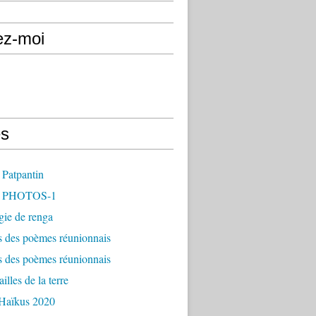
ez-moi
s
 Patpantin
- PHOTOS-1
gie de renga
s des poèmes réunionnais
s des poèmes réunionnais
illes de la terre
 Haïkus 2020