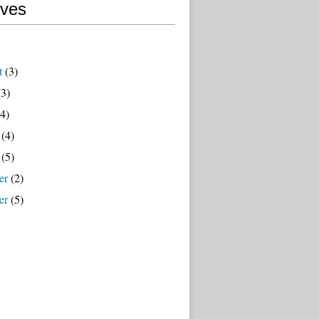
ives
t
(3)
3)
4)
(4)
(5)
er
(2)
er
(5)