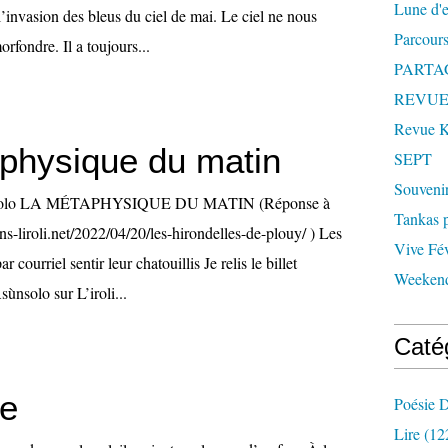
Lune d'
l’invasion des bleus du ciel de mai. Le ciel ne nous
Parcours
rfondre. Il a toujours...
PARTA
REVUE
Revue
physique du matin
SEPT
Souveni
ùnsolo LA MÉTAPHYSIQUE DU MATIN (Réponse à
Tankas p
ions-liroli.net/2022/04/20/les-hirondelles-de-plouy/ ) Les
Vive Fév
r courriel sentir leur chatouillis Je relis le billet
Weekend
sùnsolo sur L’iroli...
Caté
e
Poésie D
Lire
(12