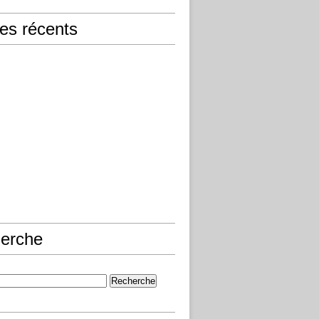
les récents
erche