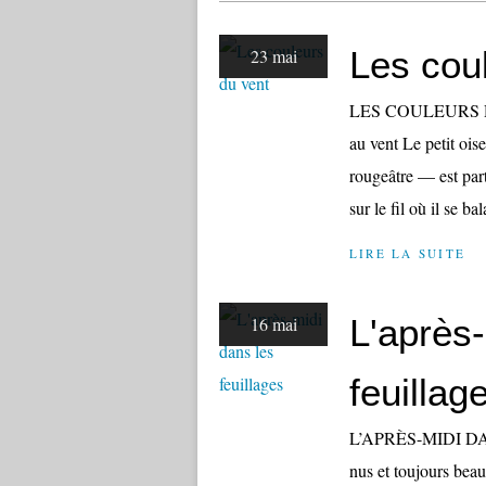
Les cou
23 mai
LES COULEURS DU V
au vent Le petit ois
rougeâtre — est part
sur le fil où il se ba
LIRE LA SUITE
L'après-
16 mai
feuillag
L’APRÈS-MIDI DAN
nus et toujours beau