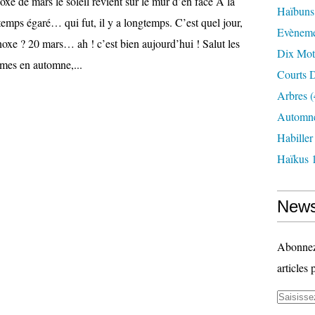
de mars le soleil revient sur le mur d’en face À la
Haïbuns
emps égaré… qui fut, il y a longtemps. C’est quel jour,
Evèneme
noxe ? 20 mars… ah ! c’est bien aujourd’hui ! Salut les
Dix Mot
mes en automne,...
Courts D
Arbres
(
Automne
Habille
Haïkus 
News
Abonnez-
articles 