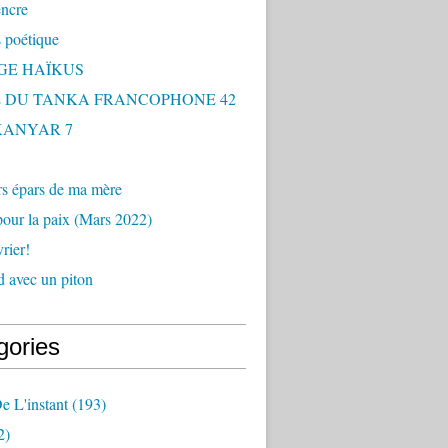
encre
 poétique
GE HAÏKUS
 DU TANKA FRANCOPHONE 42
 KANYAR 7
rs épars de ma mère
our la paix (Mars 2022)
rier!
 avec un piton
gories
e L'instant
(193)
2)