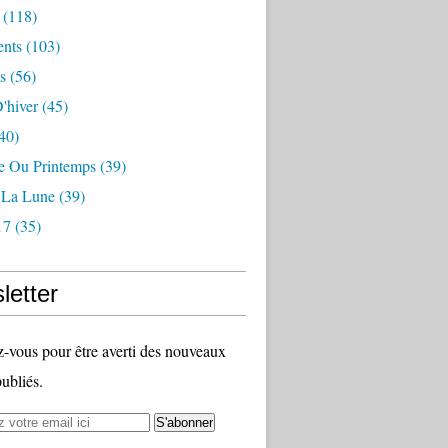
(118)
nts
(103)
s
(56)
'hiver
(45)
40)
 Ou Printemps
(39)
r La Lune
(39)
17
(35)
letter
vous pour être averti des nouveaux
publiés.