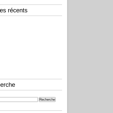
les récents
erche