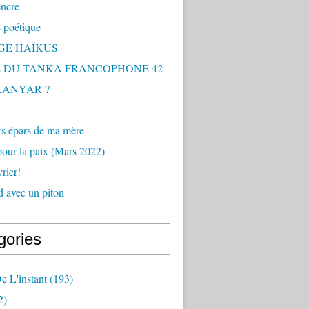
encre
 poétique
GE HAÏKUS
 DU TANKA FRANCOPHONE 42
 KANYAR 7
rs épars de ma mère
our la paix (Mars 2022)
rier!
 avec un piton
gories
e L'instant
(193)
2)