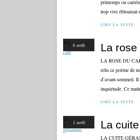
printemps ou carrém
trop vive éblouirait
LIRE LA SUITE
La rose
6 août
LA ROSE DU CAFÉ Av
relis ce poème de nu
d’avant-sommeil. Il
inquiétude. Ce matin
LIRE LA SUITE
La cuit
1 août
LA CUITE GÉRANIUM