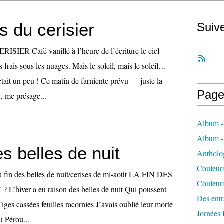
s du cerisier
Suiv
IER Café vanillé à l’heure de l’écriture le ciel
s frais sous les nuages. Mais le soleil, mais le soleil…
rêtait un peu ! Ce matin de farniente prévu — juste la
Page
, me présage...
Album -
Album 
es belles de nuit
Antholo
Couleur
la fin des belles de nuit/cerises de mi-août LA FIN DES
Couleur
’hiver a eu raison des belles de nuit Qui poussent
Des entra
Tiges cassées feuilles racornies J’avais oublié leur morte
Jornées
u Pérou...