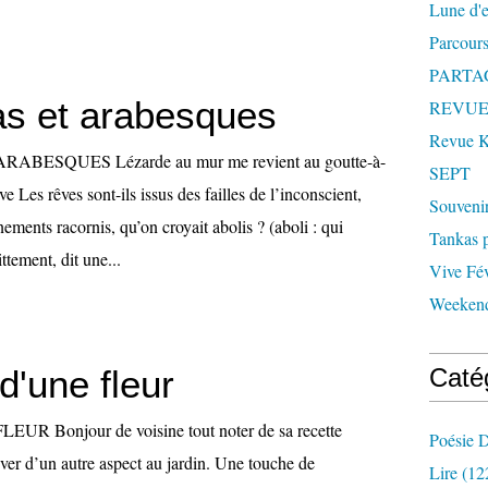
Lune d'
Parcours
PARTA
s et arabesques
REVUE
Revue
ESQUES Lézarde au mur me revient au goutte-à-
SEPT
e Les rêves sont-ils issus des failles de l’inconscient,
Souveni
nements racornis, qu’on croyait abolis ? (aboli : qui
Tankas p
ttement, dit une...
Vive Fév
Weekend
d'une fleur
Caté
R Bonjour de voisine tout noter de sa recette
Poésie D
ver d’un autre aspect au jardin. Une touche de
Lire
(12