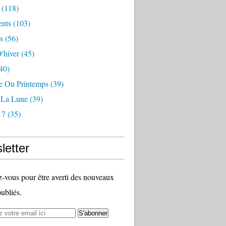
(118)
nts
(103)
s
(56)
'hiver
(45)
40)
 Ou Printemps
(39)
r La Lune
(39)
17
(35)
letter
vous pour être averti des nouveaux
publiés.