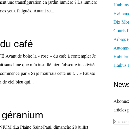
ent une transfiguration en jardin lumière ? La lumière
Haïbuns
 mes yeux fatigués. Autant se...
Evèneme
Dix Mot
Courts D
Arbres
(
 du café
Automne
ant de boire la « rose » du café à contempler Je
Habille
it sans lune que m’a insufflé hier l’obscure inactivité
Haïkus 
 commence par « Si je mourrais cette nuit… » Fausse
 de ciel bleu qui...
News
Abonnez-
articles 
e géranium
 (La Plaine Saint-Paul, dimanche 28 juillet