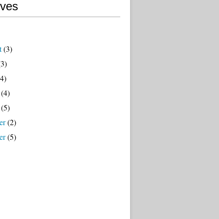
ives
t
(3)
3)
4)
(4)
(5)
er
(2)
er
(5)