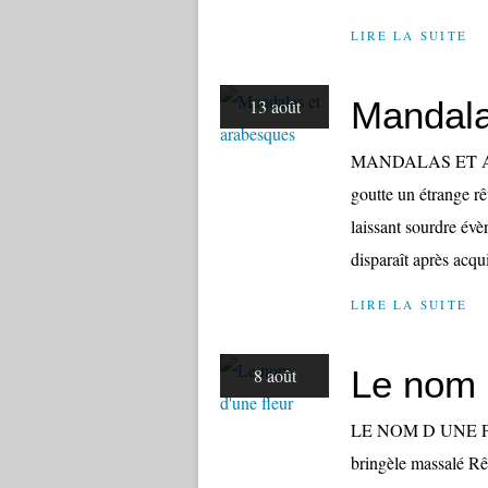
LIRE LA SUITE
Mandala
13 août
MANDALAS ET ARAB
goutte un étrange rêv
laissant sourdre évè
disparaît après acqui
LIRE LA SUITE
Le nom 
8 août
LE NOM D UNE FLEU
bringèle massalé Rê