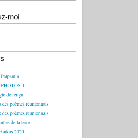
ez-moi
s
 Patpantin
- PHOTOS-1
gie de renga
s des poèmes réunionnais
s des poèmes réunionnais
illes de la terre
 Haïkus 2020