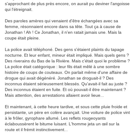
s'approchant de plus près encore, on aurait pu deviner l'angoisse
qui l'étreignait.
Des paroles amères qui venaient d'être échangées avec sa
femme, résonnaient encore dans sa tête. Tout ça à cause de
Jonathan ! Ah ! Ce Jonathan, il n'en ratait jamais une. Mais la
coupe était pleine.
La police avait téléphoné. Des gens s'étaient plaints du tapage
nocturne. Et leur enfant, mineur était impliqué. Mais quels gens ?
Des riverains du Bas de la Rivière. Mais c'était quoi le problème ?
La police était catégorique : leur fils était mêlé à une sombre
histoire de coups de couteaux. On parlait même d'une affaire de
drogue qui avait dégénéré. Jonathan se droguait-il ? Des
inconnus étaient sérieusement blessés. Qu'avait-il fait au juste ?
Des inconnus étaient en fuite. Et où pouvait-il être maintenant ?
Mais attention, des arrestations allaient avoir lieue...
Et maintenant, à cette heure tardive, et sous cette pluie froide et
persistante, un père en colère avançait. Une voiture de police vint
à le frôler, gyrophare allumé. Les reflets rougeoyants
éclaboussèrent le bitume luisant. L'homme jeta un œil sur la
route et il frémit instinctivement...