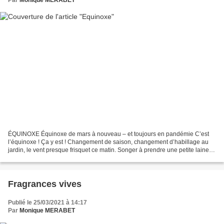
Par
Monique MERABET
ÉQUINOXE Équinoxe de mars à nouveau – et toujours en pandémie C’est
l’équinoxe ! Ça y est ! Changement de saison, changement d’habillage au
jardin, le vent presque frisquet ce matin. Songer à prendre une petite laine,
un pantalon. L’automne à mes pieds...
Fragrances vives
Publié le 25/03/2021 à 14:17
Par
Monique MERABET