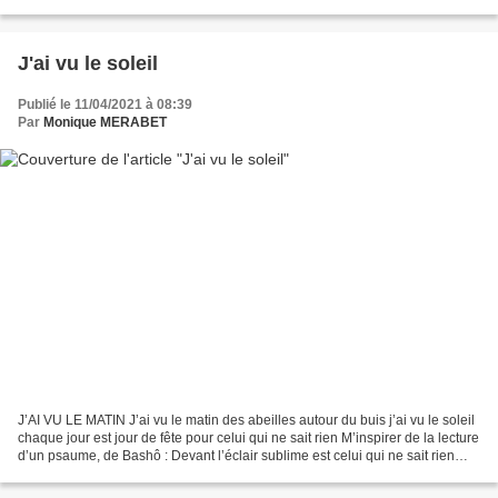
gros nuage roux se balade dans ma tête,...
J'ai vu le soleil
Publié le 11/04/2021 à 08:39
Par
Monique MERABET
J’AI VU LE MATIN J’ai vu le matin des abeilles autour du buis j’ai vu le soleil
chaque jour est jour de fête pour celui qui ne sait rien M’inspirer de la lecture
d’un psaume, de Bashô : Devant l’éclair sublime est celui qui ne sait rien
(Bashô) Résolutions...