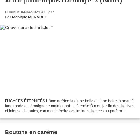
Article publié depuis Overblog et X (Twitter)
Publié le 04/04/2021 à 08:37
Par
Monique MERABET
FUGACES ÉTERNITÉS L’âme arrêtée là d’une belle de lune boire la beauté
lune ronde en témoignage maintenant… l’éternité Ô mon jardin des fugitives
et intenses beautés, comment décrire ces instants fugaces au parfum
d’éternité ? Comment dire la splendeur...
Boutons en carême