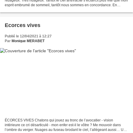
Nuageux. Très nuageux. Tantôt le ciel anthracite s’éclaircit plus vite que mon
esprit embrumé de sommeil, tantôt nous sommes en concordance. En
conjonction. Veiller à ce que ce lavis...
Ecorces vives
Publié le 12/04/2021 à 12:27
Par
Monique MERABET
ÉCORCES VIVES Chatons qui jouez au tronc de l’avocatier - vision
intérieure ce cri désarticulé - mon enfer est-il le vôtre ? Me mouvoir dans
l’ombre du verger. Nuages au fuseau brodant le ciel, l’allégeant aussi… Un