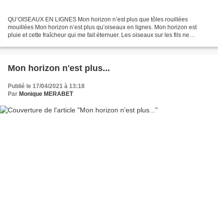
QU’OISEAUX EN LIGNES Mon horizon n’est plus que tôles rouillées
mouillées Mon horizon n’est plus qu’oiseaux en lignes. Mon horizon est
pluie et cette fraîcheur qui me fait éternuer. Les oiseaux sur les fils ne
s’envolent pas pour autant. Ils me font penser...
Mon horizon n'est plus...
Publié le 17/04/2021 à 13:18
Par
Monique MERABET