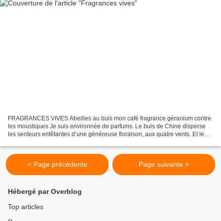
FRAGRANCES VIVES Abeilles au buis mon café fragrance géranium contre
les moustiques Je suis environnée de parfums. Le buis de Chine disperse
les senteurs entêtantes d’une généreuse floraison, aux quatre vents. Et le
café n’a plus uniquement goût de café....
< Page précédente
Page suivante >
Hébergé par Overblog
Top articles