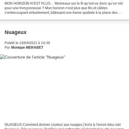
MON HORIZON N’EST PLUS… Moineaux sur le fil qu’est-ce donc qu’un nid
pour une tronçonneuse ? Mon horizon n’est plus que fils et câbles
s’entrecoupant virtuellement, bâtissant une trame spatiale à la place des
feuillages d’hier. L’avocatier s’en est allé....
Nuageux
Publié le 14/04/2021 à 14:30
Par
Monique MERABET
NUAGEUX Comment donner couleur aux nuages j’écris à l’encre bleu ciel