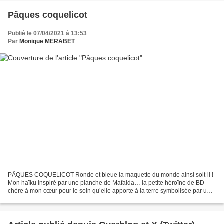
Pâques coquelicot
Publié le 07/04/2021 à 13:53
Par
Monique MERABET
PÂQUES COQUELICOT Ronde et bleue la maquette du monde ainsi soit-il !
Mon haïku inspiré par une planche de Mafalda… la petite héroïne de BD
chère à mon cœur pour le soin qu’elle apporte à la terre symbolisée par un
beau globe « rond et bleu »… Ainsi soit...