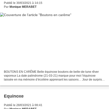
Publié le 30/03/2021 à 14:15
Par
Monique MERABET
BOUTONS EN CARÊME Belle équinoxe boutons de belle-de-lune rêver
vaporeux La date palindrome (21-03-21) marque pour moi l’équinoxe
laissée en ma mémoire d’écolière apprenant les saisons… Jour de surprise,
de miracle, même ! Comment qualifier autrement...
Equinoxe
Publié le 28/03/2021 à 08:41